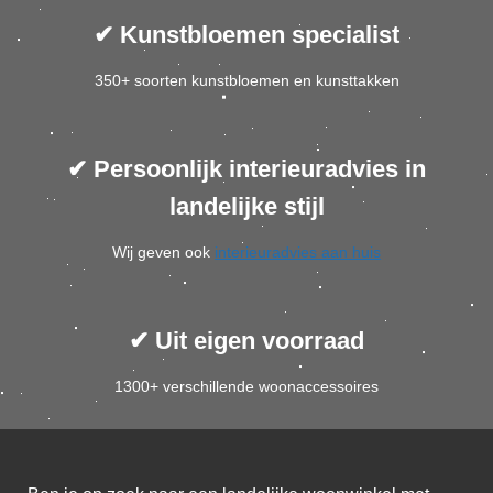
 op de
✔ Kunstbloemen specialist
e. Hierdoor
 website-
350+ soorten kunstbloemen en kunsttakken
ren
nte
enties
✔ Persoonlijk interieuradvies in
gebaseerd
landelijke stijl
 gedrag van
ezoeker.
Wij geven ook
interieuradvies aan huis
uren
✔ Uit eigen voorraad
1300+ verschillende woonaccessoires