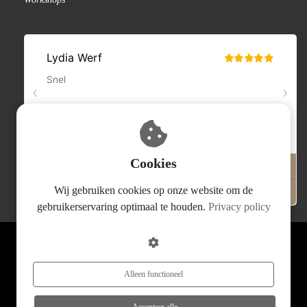
Cookies
Wij gebruiken cookies op onze website om de
gebruikerservaring optimaal te houden.
Privacy policy
© Hillary'sHome 2026
Algemene voorwaarden
Verzenden en retourneren
Alleen functioneel
Privacyverklaring