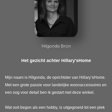
oekers te
 op de
e. Hierdoor
 website-
ren
nte
enties
Hilgonda Bron
gebaseerd
 gedrag
ze
Het gezicht achter Hillary'sHome
er.
Mijn naam is Hilgonda, de oprichtster van Hillary’sHome.
ren
Met een grote passie voor landelijke woonaccessoires en
een oog voor detail ben ik gestart met deze winkel.
Wat ooit begon als een hobby, is uitgegroeid tot een plek