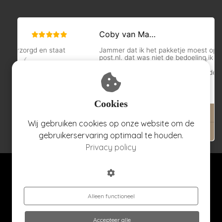
Cookies
Wij gebruiken cookies op onze website om de
gebruikerservaring optimaal te houden.
Privacy policy
© Hillary'sHome 2026
Algemene voorwaarden
Verzenden en retourneren
Privacyverklaring
Alleen functioneel
Accepteer alle