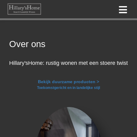
gen
Over ons
 policy
Hillary'sHome: rustig wonen met een stoere twist
neel
onele
Bekijk duurzame producten >
Toekomstgericht en in landelijke stijl
 zijn
kelijk om
bsite te
ken. Ze
 gebruikt
uncties en