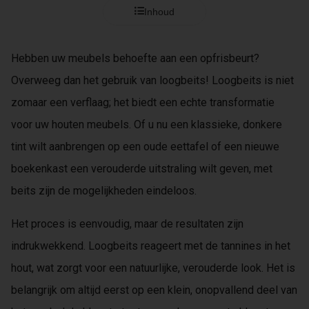
s kan de
Inhoud
e niet
oneren.
Hebben uw meubels behoefte aan een opfrisbeurt?
ieken
Overweeg dan het gebruik van loogbeits! Loogbeits is niet
ische
zomaar een verflaag; het biedt een echte transformatie
s worden
kt om
voor uw houten meubels. Of u nu een klassieke, donkere
em
tint wilt aanbrengen op een oude eettafel of een nieuwe
tie te
boekenkast een verouderde uitstraling wilt geven, met
elen over
drag van
beits zijn de mogelijkheden eindeloos.
zoeker op
site.
Het proces is eenvoudig, maar de resultaten zijn
indrukwekkend. Loogbeits reageert met de tannines in het
ing
hout, wat zorgt voor een natuurlijke, verouderde look. Het is
ingcookies
 gebruikt
belangrijk om altijd eerst op een klein, onopvallend deel van
oekers te