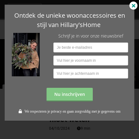
Ontdek de unieke woonaccessoires en
stijl van Hillary'sHome
Inspiratie
Loogbeits gebruiken: alles wat je moet weten
ngen
Schrijf je in voor onze nieuwsbrief
 policy
oneel
onele
Inspiratie
s zijn
Nu inschrijven
kelijk om
Hilgonda
van
hillaryshome.nl
bsite te
Loogbeits gebruiken: alles wat je
We respecteren je privacy en gaan zorgvuldig met je gegevens om
ken. Ze
moet weten
 gebruikt
asisfuncties
04/10/2024
9 min
der deze